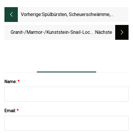
Vorherige:
Spülbürsten, Scheuerschwämme,
Schmirgelschrubber, Spülen, Töpfe,
Herde, Tassenreiniger,
Granit-/Marmor-/Kunststein-Snail-Lock-
:nächste
Reinigungswerkzeuge Für Die Küchenbar
Polierpads Mit Gerader Kante
Name:
*
Email:
*