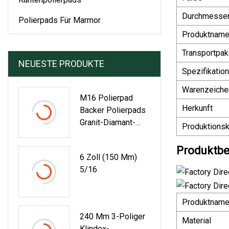
Durchmesse
Polierpads Für Marmor
Produktnam
Transportpak
NEUESTE PRODUKTE
Spezifikation
Warenzeiche
M16 Polierpad
Herkunft
Backer Polierpads
Granit-Diamant-
Produktionsk
Polierpads Für
Granit-Handmühlen-
Produktbe
6 Zoll (150 Mm)
Verbindungszubeh
5/16
Ör
Produktnam
240 Mm 3-Poliger
Material
Klindex-