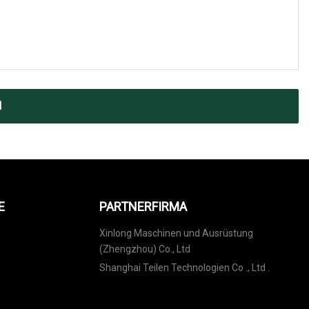
N
E
PARTNERFIRMA
Xinlong Maschinen und Ausrüstung
(Zhengzhou) Co., Ltd
Shanghai Teilen Technologien Co ., Ltd .