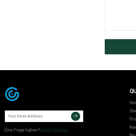
QU
He
Übe
Pr
Nac
Eine Frage haben?
Klicken Sie hier
Blo