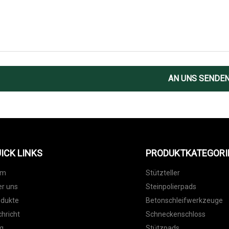
AN UNS SENDE
ICK LINKS
PRODUKTKATEGORI
im
Stützteller
r uns
Steinpolierpads
odukte
Betonschleifwerkzeuge
hricht
Schneckenschloss
g
Stützpads