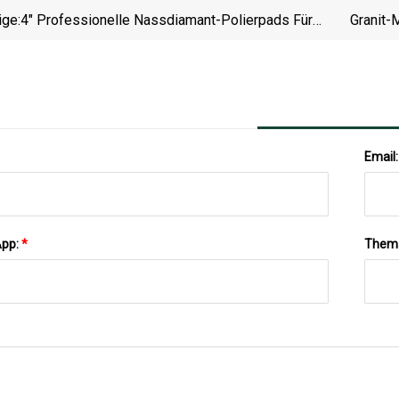
ige:
4" Professionelle Nassdiamant-Polierpads Für
Granit-
Granit, Marmor, Keramik
Email
App:
*
Them