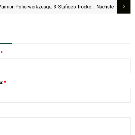
Marmor-Polierwerkzeuge, 3-Stufiges Trocken-
:nächste
Diamant-Polierpad
:
*
a:
*