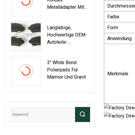
Durchmesse
Metalladapter Mit
Klettverschluss
Farbe
Langlebige,
Form
Hochwertige OEM-
Anwendung
Autoteile-
Scheibenbremsbel
Äge Für Mitsubishi
3" White Bond
Pajero
Polierpads Für
(D349/MB500813),
Merkmale
Marmor Und Granit
Keramik Und Semi