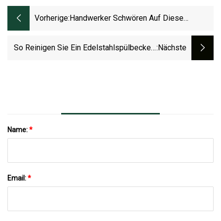
Vorherige:
Handwerker Schwören Auf Diese
Günstigen Tricks, Um Ihr Zuhause Besser
Aussehen Zu Lassen Und Geld Zu Sparen
So Reinigen Sie Ein Edelstahlspülbecken,
:nächste
Damit Es Wie Neu Aussieht
Name:
*
Email:
*