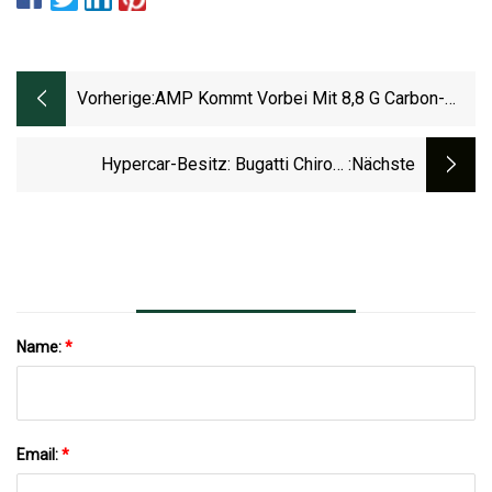
Vorherige:
AMP Kommt Vorbei Mit 8,8 G Carbon-
Scheibenbremsbelägen Und Der Neuen
Erschwinglichen Podium-Serie
Hypercar-Besitz: Bugatti Chiron-
:nächste
Wartungskosten Im Detail
Name:
*
Email:
*