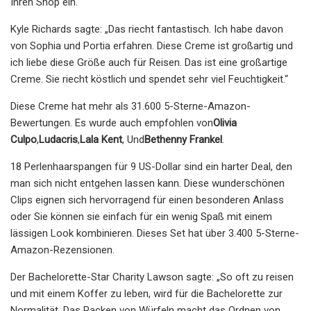
Ihren Shop ein.
Kyle Richards sagte: „Das riecht fantastisch. Ich habe davon
von Sophia und Portia erfahren. Diese Creme ist großartig und
ich liebe diese Größe auch für Reisen. Das ist eine großartige
Creme. Sie riecht köstlich und spendet sehr viel Feuchtigkeit.“
Diese Creme hat mehr als 31.600 5-Sterne-Amazon-
Bewertungen. Es wurde auch empfohlen von
Olivia
Culpo
,
Ludacris
,
Lala Kent
, Und
Bethenny Frankel
.
18 Perlenhaarspangen für 9 US-Dollar sind ein harter Deal, den
man sich nicht entgehen lassen kann. Diese wunderschönen
Clips eignen sich hervorragend für einen besonderen Anlass
oder Sie können sie einfach für ein wenig Spaß mit einem
lässigen Look kombinieren. Dieses Set hat über 3.400 5-Sterne-
Amazon-Rezensionen.
Der Bachelorette-Star Charity Lawson sagte: „So oft zu reisen
und mit einem Koffer zu leben, wird für die Bachelorette zur
Normalität. Das Packen von Würfeln macht das Ordnen von