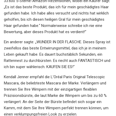
33.600 5-Sterne-Amazon-Rezensionen, wobei ein Käufer sagt:
„Es ist das beste Produkt, das ich für mein geschädigtes Haar
gefunden habe. Ich habe alles versucht und nichts hat wirklich
geholfen, bis ich diesen heiligen Gral für mein geschädigtes
Haar gefunden habe.“ Normalerweise schreibe ich nie eine
Bewertung, aber dieses Produkt hat es verdient!“
Ein anderer sagte: „WUNDER IN DER FLASCHE. Dieses Spray ist
zweifellos das beste Entwirrungsmittel, das ich je in meinem
Leben gekauft habe. Es dauert buchstäblich Sekunden, ein
Rattennest zu durchbürsten. Es riecht auch FANTASTISCH und
ich bin super wählerisch. KAUFEN SIE ES!“
Kendall Jenner empfahl die L'Oréal Paris Original Telescopic
Mascara, die beliebteste Mascara der Marke. Verlängern und
trennen Sie Ihre Wimpern mit der einzigartigen flexiblen
Präzisionsbürste, die laut Marke die Wimpern um bis zu 60 %
verlängert. An der Seite der Bürste befindet sich sogar ein
Kamm, mit dem Sie Ihre Wimpern perfekt trennen können, um
einen verklumpungsfreien Look zu erzielen.