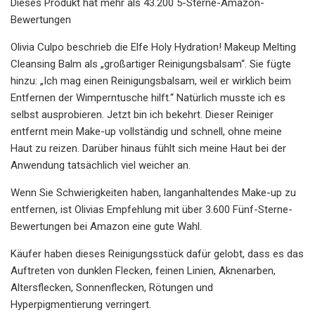
Dieses Produkt hat mehr als 43.200 5-Sterne-Amazon-
Bewertungen
Olivia Culpo beschrieb die Elfe Holy Hydration! Makeup Melting
Cleansing Balm als „großartiger Reinigungsbalsam“. Sie fügte
hinzu: „Ich mag einen Reinigungsbalsam, weil er wirklich beim
Entfernen der Wimperntusche hilft.“ Natürlich musste ich es
selbst ausprobieren. Jetzt bin ich bekehrt. Dieser Reiniger
entfernt mein Make-up vollständig und schnell, ohne meine
Haut zu reizen. Darüber hinaus fühlt sich meine Haut bei der
Anwendung tatsächlich viel weicher an.
Wenn Sie Schwierigkeiten haben, langanhaltendes Make-up zu
entfernen, ist Olivias Empfehlung mit über 3.600 Fünf-Sterne-
Bewertungen bei Amazon eine gute Wahl.
Käufer haben dieses Reinigungsstück dafür gelobt, dass es das
Auftreten von dunklen Flecken, feinen Linien, Aknenarben,
Altersflecken, Sonnenflecken, Rötungen und
Hyperpigmentierung verringert.