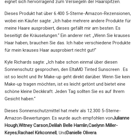
eignet sich hervorragend zum Versiegeln der Haarspitzen.
Dieses Produkt hat über 6.400 5-Sterne-Amazon-Rezensionen,
wobei ein Käufer sagte: „Ich habe mehrere andere Produkte für
meine Haare ausprobiert, dieses gefällt mir am besten. Es
beseitigt die Kräuselungen.“ Ein anderer riet: „Wenn Sie krauses
Haar haben, brauchen Sie das. Ich habe verschiedene Produkte
für mein krauses Haar ausprobiert riecht gut!"
Kyle Richards sagte: „Ich habe schon einmal über diesen
Sonnenschutz gesprochen, den EltaMD Tinted Sunscreen . Es
ist so leicht und Ihr Make-up geht direkt darüber. Wenn Sie kein
Make-up tragen möchten, ist es leicht getönt und bietet eine
schöne kleine Deckkraft. Jeden Tag sollten Sie es auf Ihrem
Gesicht haben.“
Dieses Sonnenschutzmittel hat mehr als 12.300 5-Sterne-
Amazon-Bewertungen. Es wurde auch empfohlen von
Julianne
Hough
,
Witney Carson
,
Delilah Belle Hamlin
,
Caelynn Miller-
Keyes
,
Rachael Kirkconnell
, Und
Danielle Olivera
.