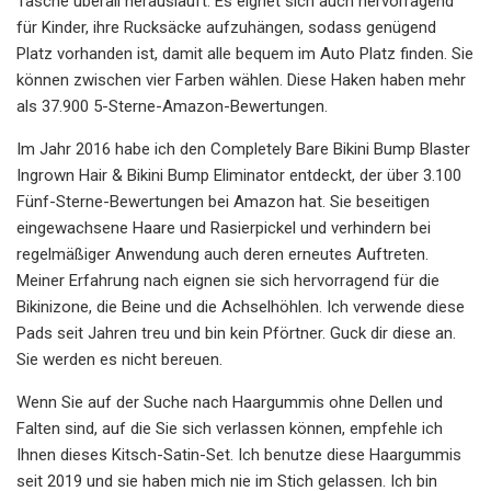
Tasche überall herausläuft. Es eignet sich auch hervorragend
für Kinder, ihre Rucksäcke aufzuhängen, sodass genügend
Platz vorhanden ist, damit alle bequem im Auto Platz finden. Sie
können zwischen vier Farben wählen. Diese Haken haben mehr
als 37.900 5-Sterne-Amazon-Bewertungen.
Im Jahr 2016 habe ich den Completely Bare Bikini Bump Blaster
Ingrown Hair & Bikini Bump Eliminator entdeckt, der über 3.100
Fünf-Sterne-Bewertungen bei Amazon hat. Sie beseitigen
eingewachsene Haare und Rasierpickel und verhindern bei
regelmäßiger Anwendung auch deren erneutes Auftreten.
Meiner Erfahrung nach eignen sie sich hervorragend für die
Bikinizone, die Beine und die Achselhöhlen. Ich verwende diese
Pads seit Jahren treu und bin kein Pförtner. Guck dir diese an.
Sie werden es nicht bereuen.
Wenn Sie auf der Suche nach Haargummis ohne Dellen und
Falten sind, auf die Sie sich verlassen können, empfehle ich
Ihnen dieses Kitsch-Satin-Set. Ich benutze diese Haargummis
seit 2019 und sie haben mich nie im Stich gelassen. Ich bin