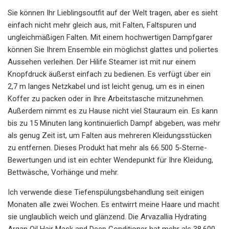
Sie können Ihr Lieblingsoutfit auf der Welt tragen, aber es sieht
einfach nicht mehr gleich aus, mit Falten, Faltspuren und
ungleichmäßigen Falten. Mit einem hochwertigen Dampfgarer
können Sie Ihrem Ensemble ein möglichst glattes und poliertes
Aussehen verleihen. Der Hilife Steamer ist mit nur einem
Knopfdruck äußerst einfach zu bedienen. Es verfügt über ein
2,7 m langes Netzkabel und ist leicht genug, um es in einen
Koffer zu packen oder in Ihre Arbeitstasche mitzunehmen.
Außerdem nimmt es zu Hause nicht viel Stauraum ein. Es kann
bis zu 15 Minuten lang kontinuierlich Dampf abgeben, was mehr
als genug Zeit ist, um Falten aus mehreren Kleidungsstücken
zu entfernen. Dieses Produkt hat mehr als 66.500 5-Sterne-
Bewertungen und ist ein echter Wendepunkt für Ihre Kleidung,
Bettwäsche, Vorhänge und mehr.
Ich verwende diese Tiefenspülungsbehandlung seit einigen
Monaten alle zwei Wochen. Es entwirrt meine Haare und macht
sie unglaublich weich und glänzend. Die Arvazallia Hydrating
Argan Oil Hair Mask and Deep Conditioner hat mehr als 38.600