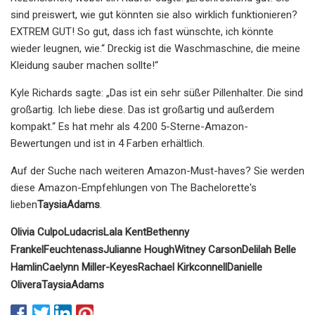
sind preiswert, wie gut könnten sie also wirklich funktionieren?
EXTREM GUT! So gut, dass ich fast wünschte, ich könnte
wieder leugnen, wie.“ Dreckig ist die Waschmaschine, die meine
Kleidung sauber machen sollte!“
Kyle Richards sagte: „Das ist ein sehr süßer Pillenhalter. Die sind
großartig. Ich liebe diese. Das ist großartig und außerdem
kompakt.“ Es hat mehr als 4.200 5-Sterne-Amazon-
Bewertungen und ist in 4 Farben erhältlich.
Auf der Suche nach weiteren Amazon-Must-haves? Sie werden
diese Amazon-Empfehlungen von The Bachelorette's
lieben
Taysia
Adams
.
Olivia Culpo
Ludacris
Lala Kent
Bethenny
Frankel
Feuchte
nass
Julianne Hough
Witney Carson
Delilah Belle
Hamlin
Caelynn Miller-Keyes
Rachael Kirkconnell
Danielle
Olivera
Taysia
Adams