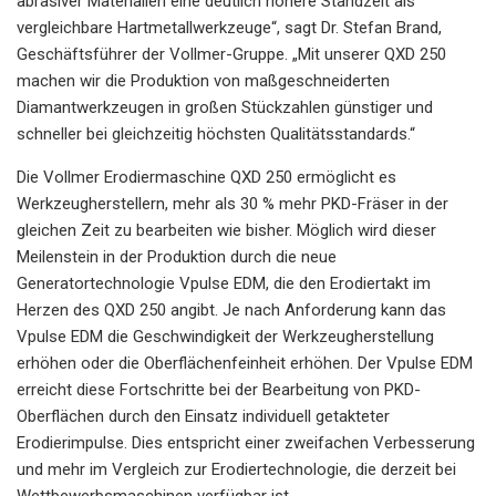
abrasiver Materialien eine deutlich höhere Standzeit als
vergleichbare Hartmetallwerkzeuge“, sagt Dr. Stefan Brand,
Geschäftsführer der Vollmer-Gruppe. „Mit unserer QXD 250
machen wir die Produktion von maßgeschneiderten
Diamantwerkzeugen in großen Stückzahlen günstiger und
schneller bei gleichzeitig höchsten Qualitätsstandards.“
Die Vollmer Erodiermaschine QXD 250 ermöglicht es
Werkzeugherstellern, mehr als 30 % mehr PKD-Fräser in der
gleichen Zeit zu bearbeiten wie bisher. Möglich wird dieser
Meilenstein in der Produktion durch die neue
Generatortechnologie Vpulse EDM, die den Erodiertakt im
Herzen des QXD 250 angibt. Je nach Anforderung kann das
Vpulse EDM die Geschwindigkeit der Werkzeugherstellung
erhöhen oder die Oberflächenfeinheit erhöhen. Der Vpulse EDM
erreicht diese Fortschritte bei der Bearbeitung von PKD-
Oberflächen durch den Einsatz individuell getakteter
Erodierimpulse. Dies entspricht einer zweifachen Verbesserung
und mehr im Vergleich zur Erodiertechnologie, die derzeit bei
Wettbewerbsmaschinen verfügbar ist.