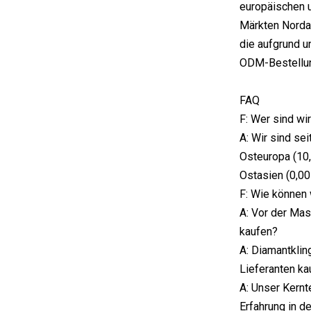
europäischen u
Märkten Nordas
die aufgrund u
ODM-Bestellun
FAQ
F: Wer sind wi
A: Wir sind se
Osteuropa (10,
Ostasien (0,00
F: Wie können 
A: Vor der Mas
kaufen?
A: Diamantklin
Lieferanten ka
A: Unser Kernt
Erfahrung in d