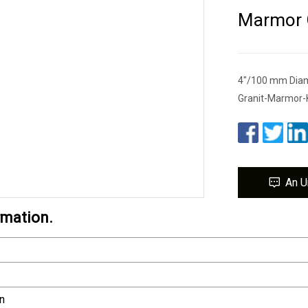
Marmor 
4"/100 mm Diama
Granit-Marmor-
An U
rmation.
n