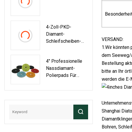
Besonderhei
4-Zoll-PKD-
Diamant-
VERSAND:
Schleifscheiben-
1.Wir könnten
Pucks Zum
Entfernen Von
dem Seeweg/au
4" Professionelle
Beschichtungen
Bestellung akt
Nassdiamant-
bitte an Ihr ör
Polierpads Für
werden die E-
Granit, Marmor,
Keramik
Unternehmensv
Shanghai Diato
Diamantklinge
Bohren, Schlei