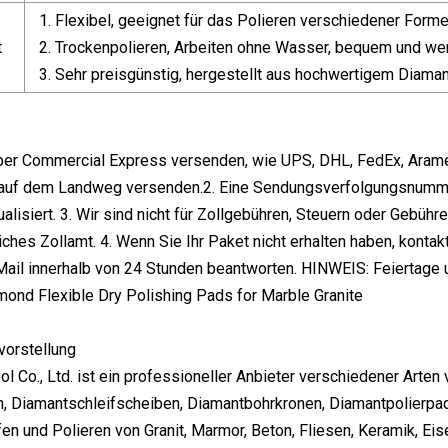
Flexibel, geeignet für das Polieren verschiedener Form
t
Trockenpolieren, Arbeiten ohne Wasser, bequem und we
Sehr preisgünstig, hergestellt aus hochwertigem Diama
 per Commercial Express versenden, wie UPS, DHL, FedEx, Arame
f dem Landweg versenden.2. Eine Sendungsverfolgungsnummer 
ualisiert. 3. Wir sind nicht für Zollgebühren, Steuern oder Gebühr
tliches Zollamt. 4. Wenn Sie Ihr Paket nicht erhalten haben, konta
Mail innerhalb von 24 Stunden beantworten. HINWEIS: Feiertage
orstellung
ol Co., Ltd. ist ein professioneller Anbieter verschiedener Art
n, Diamantschleifscheiben, Diamantbohrkronen, Diamantpolierpa
fen und Polieren von Granit, Marmor, Beton, Fliesen, Keramik, Ei