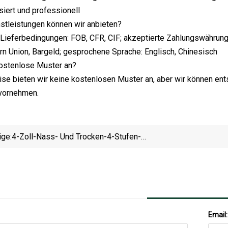
siert und professionell
stleistungen können wir anbieten?
 Lieferbedingungen: FOB, CFR, CIF; akzeptierte Zahlungswährung: 
n Union, Bargeld; gesprochene Sprache: Englisch, Chinesisch
kostenlose Muster an?
se bieten wir keine kostenlosen Muster an, aber wir können en
vornehmen.
ige:
4-Zoll-Nass- Und Trocken-4-Stufen-
Diamantpolierpad Für Granit
G
Email