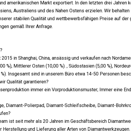
nd amerikanischen Markt exportiert. In den letzten drei Jahren
iens, Australiens und des Nahen Ostens erzielen. Wir behalten
nserer stabilen Qualität und wettbewerbsfähigen Preise auf der 
gen gemäß Ihrer Anfrage.
r?
it 2015 in Shanghai, China, ansässig und verkaufen nach Nordame
00 %), Mittlerer Osten (10,00 %). , Südostasien (5,00 %), Nordeu
 %). Insgesamt sind in unserem Büro etwa 14-50 Personen besch
wir Qualität garantieren?
senproduktion immer ein Vorproduktionsmuster; Immer eine End
ge, Diamant-Polierpad, Diamant-Schleifscheibe, Diamant-Bohrkron
ufen?
eam ist seit mehr als 20 Jahren im Geschäftsbereich Diamantwe
er Herstellung und Lieferung aller Arten von Diamantwerkzeugen.