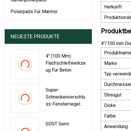
Herkunft
Polierpads Für Marmor
Produktionsk
Produktbe
NEUESTE PRODUKTE
4"/100 mm Dia
Produktnam
4" (100 Mm)
Flachschleifwerkze
Marke
Ug Für Beton
Typ verwend
Durchmesse
Super-
Streugut
Schneckenverschlu
Ss-Fensterriegel
Dicke
Aus Kunststoff Für
Farbe
Fenster,
GDST Semi
Schiebeboden, Sky
Anwendung