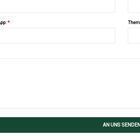
App:
*
Them
AN UNS SENDE