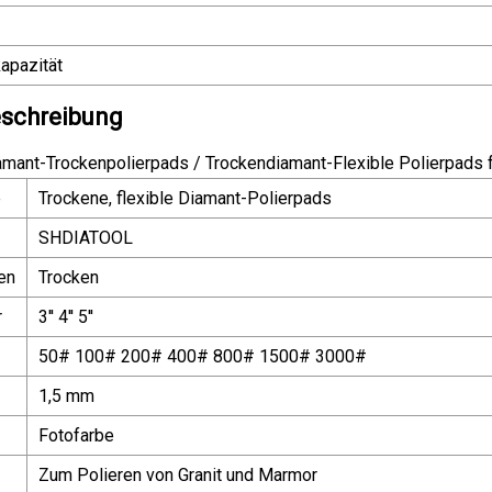
apazität
schreibung
mant-Trockenpolierpads / Trockendiamant-Flexible Polierpads 
e
Trockene, flexible Diamant-Polierpads
SHDIATOOL
en
Trocken
r
3'' 4'' 5''
50# 100# 200# 400# 800# 1500# 3000#
1,5 mm
Fotofarbe
Zum Polieren von Granit und Marmor