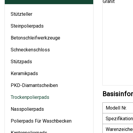
Stützteller
Steinpolierpads
Betonschleifwerkzeuge
Schneckenschloss
Stützpads
Keramikpads
PKD-Diamantscheiben
Basisinfo
Trockenpolierpads
Modell Nr.
Nasspolierpads
Spezifikation
Polierpads Für Waschbecken
Warenzeiche
Kantenpolierpads