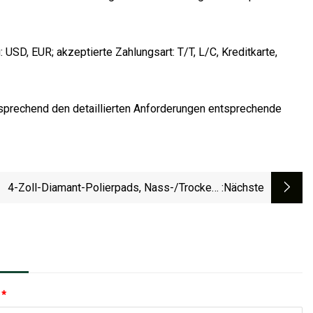
USD, EUR; akzeptierte Zahlungsart: T/T, L/C, Kreditkarte,
tsprechend den detaillierten Anforderungen entsprechende
4-Zoll-Diamant-Polierpads, Nass-/Trocken-
:nächste
ranitstein-Polierpad-Set Für Bohrer, Schleifer,
Polierer 50
:
*